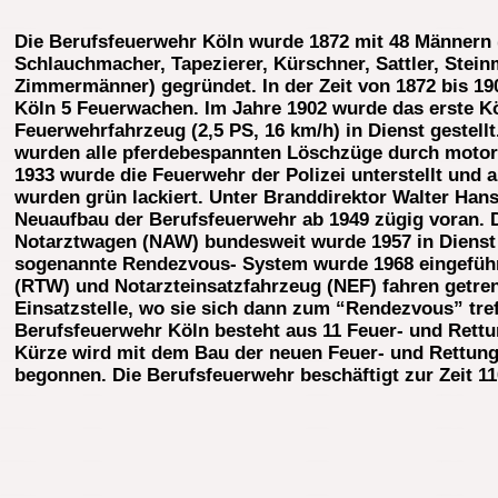
Die Berufsfeuerwehr Köln wurde 1872 mit 48 Männern
Schlauchmacher, Tapezierer, Kürschner, Sattler, Stei
Zimmermänner) gegründet. In der Zeit von 1872 bis 19
Köln 5 Feuerwachen. Im Jahre 1902 wurde das erste K
Feuerwehrfahrzeug (2,5 PS, 16 km/h) in Dienst gestellt
wurden alle pferdebespannten Löschzüge durch motoris
1933 wurde die Feuerwehr der Polizei unterstellt und 
wurden grün lackiert. Unter Branddirektor Walter Hans
Neuaufbau der Berufsfeuerwehr ab 1949 zügig voran. D
Notarztwagen (NAW) bundesweit wurde 1957 in Dienst 
sogenannte Rendezvous- System wurde 1968 eingefüh
(RTW) und Notarzteinsatzfahrzeug (NEF) fahren getren
Einsatzstelle, wo sie sich dann zum “Rendezvous” tref
Berufsfeuerwehr Köln besteht aus 11 Feuer- und Rett
Kürze wird mit dem Bau der neuen Feuer- und Rettun
begonnen. Die Berufsfeuerwehr beschäftigt zur Zeit 1