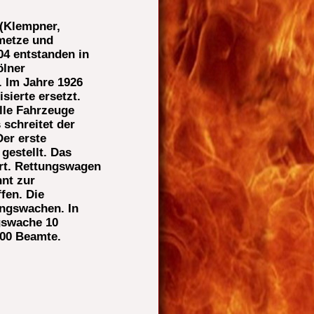
 (Klempner,
nmetze und
04 entstanden in
ölner
. Im Jahre 1926
ierte ersetzt.
alle Fahrzeuge
 schreitet der
er erste
gestellt. Das
rt. Rettungswagen
nt zur
fen. Die
ungswachen. In
gswache 10
100 Beamte.